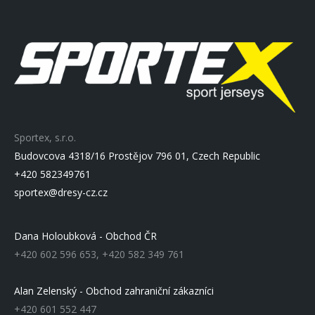
Sportex, s.r.o.
Budovcova 4318/16 Prostějov 796 01, Czech Republic
+420 582349761
sportex@dresy-cz.cz
Dana Holoubková - Obchod ČR
+420 602 596 653, +420 582 349 761
Alan Zelenský - Obchod zahraniční zákazníci
+420 601 552 447