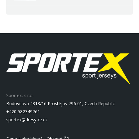
Sportex, s.r.o.
Budovcova 4318/16 Prostějov 796 01, Czech Republic
+420 582349761
sportex@dresy-cz.cz
Dana Holoubková - Obchod ČR