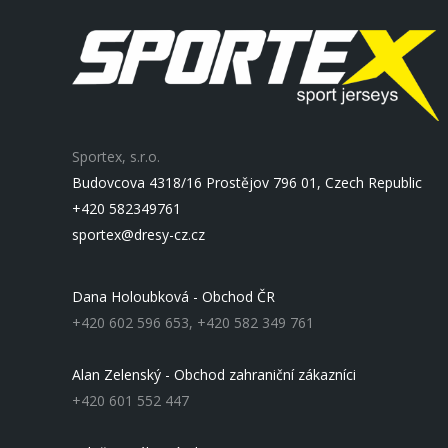
Sportex, s.r.o.
Budovcova 4318/16 Prostějov 796 01, Czech Republic
+420 582349761
sportex@dresy-cz.cz
Dana Holoubková - Obchod ČR
+420 602 596 653, +420 582 349 761
Alan Zelenský - Obchod zahraniční zákazníci
+420 601 552 447