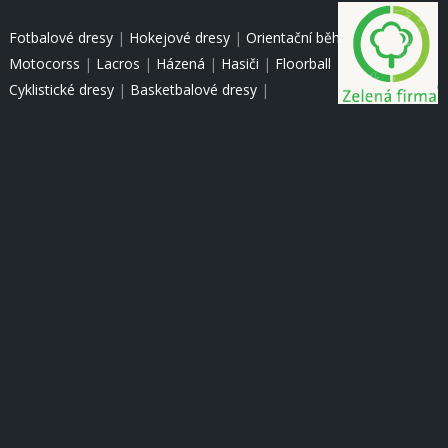
Fotbalové dresy
|
Hokejové dresy
|
Orientační běh
|
Motocorss
|
Lacros
|
Házená
|
Hasiči
|
Floorball
|
Cyklistické dresy
|
Basketbalové dresy
|