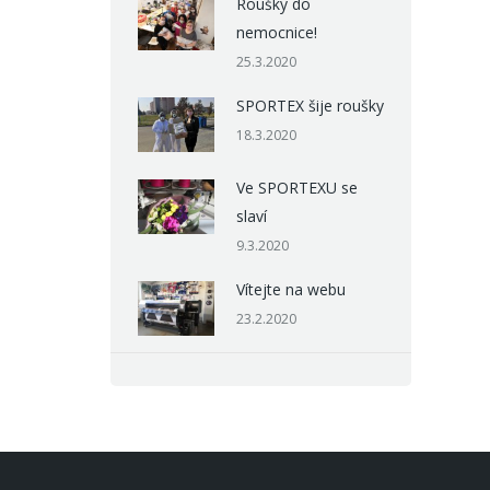
Roušky do
nemocnice!
25.3.2020
SPORTEX šije roušky
18.3.2020
Ve SPORTEXU se
slaví
9.3.2020
Vítejte na webu
23.2.2020