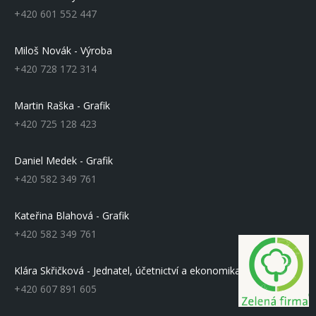
+420 601 552 447
Miloš Novák - Výroba
+420 728 172 314
Martin Raška - Grafik
+420 725 128 423
Daniel Medek - Grafik
+420 582 349 761
Kateřina Blahová - Grafik
+420 582 349 761
Klára Skřičková - Jednatel, účetnictví a ekonomika
+420 607 891 605