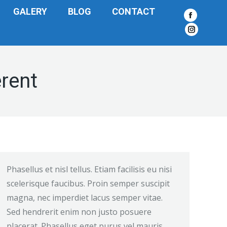
GALERY
BLOG
CONTACT
Facebook
Instagra
erent
Phasellus et nisl tellus. Etiam facilisis eu nisi
scelerisque faucibus. Proin semper suscipit
magna, nec imperdiet lacus semper vitae.
Sed hendrerit enim non justo posuere
placerat. Phasellus eget purus vel mauris