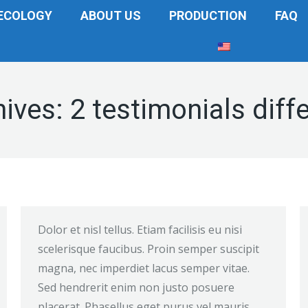
ECOLOGY
ABOUT US
PRODUCTION
FAQ
hives:
2 testimonials diff
Dolor et nisl tellus. Etiam facilisis eu nisi
scelerisque faucibus. Proin semper suscipit
magna, nec imperdiet lacus semper vitae.
Sed hendrerit enim non justo posuere
placerat. Phasellus eget purus vel mauris.