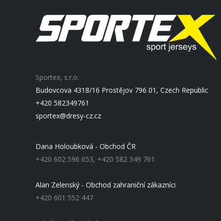
Sportex, s.r.o.
Budovcova 4318/16 Prostějov 796 01, Czech Republic
+420 582349761
sportex@dresy-cz.cz
Dana Holoubková - Obchod ČR
+420 602 596 653, +420 582 349 761
Alan Zelenský - Obchod zahraniční zákazníci
+420 601 552 447