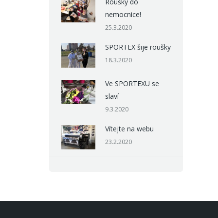
Roušky do
nemocnice!
25.3.2020
SPORTEX šije roušky
18.3.2020
Ve SPORTEXU se
slaví
9.3.2020
Vítejte na webu
23.2.2020